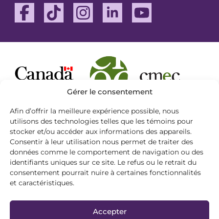
Facebook
TikTok
Instagram
Linkedin
Youtube
Gérer le consentement
Afin d’offrir la meilleure expérience possible, nous
utilisons des technologies telles que les témoins pour
stocker et/ou accéder aux informations des appareils.
Le site Web des Programmes de langues
Consentir à leur utilisation nous permet de traiter des
officielles (OLP-PLO) est conforme aux Règles
données comme le comportement de navigation ou des
pour l’accessibilité des contenus Web (WCAG)
identifiants uniques sur ce site. Le refus ou le retrait du
2.0, niveau A, et offre un environnement
consentement pourrait nuire à certaines fonctionnalités
compatible pour les technologies d’assistance
et caractéristiques.
afin de faciliter la navigation pour tous les
internautes.
Accepter
Déclaration de confidentialité