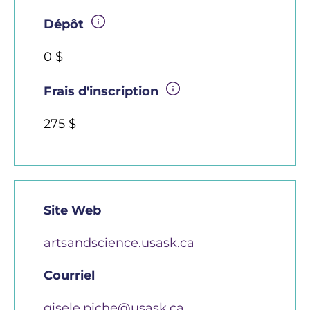
Dépôt
0 $
Frais d'inscription
275 $
Site Web
artsandscience.usask.ca
Courriel
gisele.piche@usask.ca